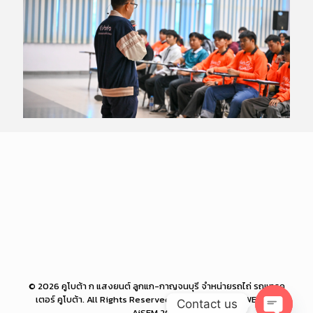
© 2026 คูโบต้า ก แสงยนต์ ลูกแก-กาญจนบุรี จำหน่ายรถไถ่ รถแทรค
เตอร์ คูโบต้า. All Rights Reserved. Powered by PROWEB BiZ
Contact us
AiSEM 2026