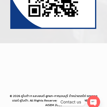
© 2026 คูโบต้า ก แสงยนต์ ลูกแก-กาญจนบุรี จำหน่ายรถไถ่ รถแทรค
เตอร์ คูโบต้า. All Rights Reserved. Powered by PROWEB BiZ
Contact us
AiSEM 2026