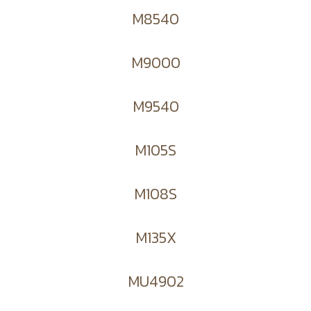
M8540
M9000
M9540
M105S
M108S
M135X
MU4902