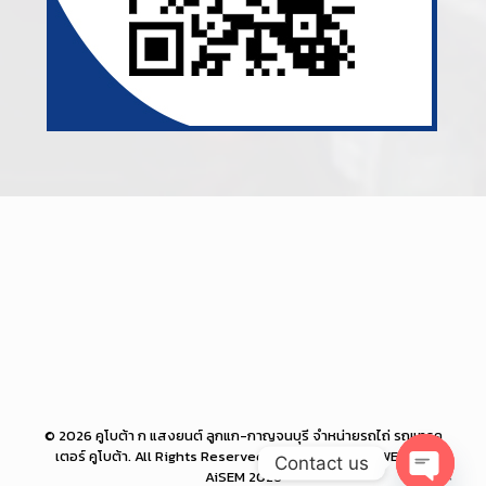
© 2026 คูโบต้า ก แสงยนต์ ลูกแก-กาญจนบุรี จำหน่ายรถไถ่ รถแทรค
เตอร์ คูโบต้า. All Rights Reserved. Powered by PROWEB BiZ
Contact us
AiSEM 2026