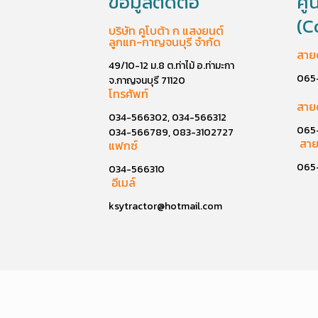
ข้อมูลติดต่อ
ศู
(C
บริษัท คูโบต้า ก แสงยนต์
ลูกแก-กาญจนบุรี จำกัด
สาย
49/10-12 ม.8 ต.ท่าไม้ อ.ท่ามะกา
065
จ.กาญจนบุรี 71120
โทรศัพท์
สาย
034-566302, 034-566312
065
034-566789, 083-3102727
สาย
แฟกซ์
065
034-566310
อีเมล์
ksytractor@hotmail.com