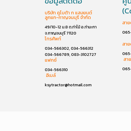
ข้อมูลติดต่อ
ศู
(C
บริษัท คูโบต้า ก แสงยนต์
ลูกแก-กาญจนบุรี จำกัด
สาย
49/10-12 ม.8 ต.ท่าไม้ อ.ท่ามะกา
065
จ.กาญจนบุรี 71120
โทรศัพท์
สาย
034-566302, 034-566312
065
034-566789, 083-3102727
สาย
แฟกซ์
065
034-566310
อีเมล์
ksytractor@hotmail.com