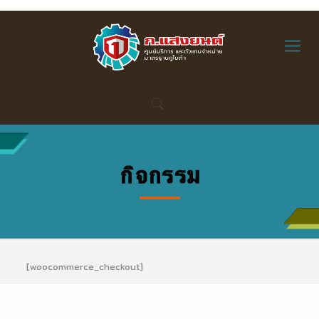
[woocommerce_checkout]